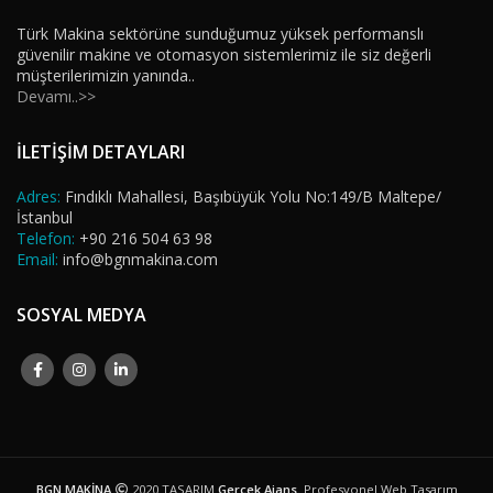
Türk Makina sektörüne sunduğumuz yüksek performanslı
güvenilir makine ve otomasyon sistemlerimiz ile siz değerli
müşterilerimizin yanında..
Devamı..>>
İLETİŞİM DETAYLARI
Adres:
Fındıklı Mahallesi, Başıbüyük Yolu No:149/B Maltepe/
İstanbul
Telefon:
+90 216 504 63 98
Email:
info@bgnmakina.com
SOSYAL MEDYA
BGN MAKİNA
2020 TASARIM
Gerçek Ajans
. Profesyonel Web Tasarım