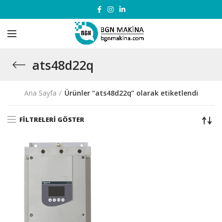
ats48d22q
Ana Sayfa
Ürünler “ats48d22q” olarak etiketlendi
FILTRELERI GÖSTER