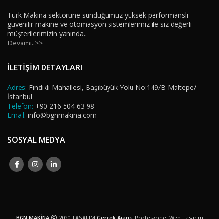
Türk Makina sektörüne sunduğumuz yüksek performanslı
güvenilir makine ve otomasyon sistemlerimiz ile siz değerli
müşterilerimizin yanında..
Devamı..>>
İLETİŞİM DETAYLARI
Adres:
Fındıklı Mahallesi, Başıbüyük Yolu No:149/B Maltepe/
İstanbul
Telefon:
+90 216 504 63 98
Email:
info@bgnmakina.com
SOSYAL MEDYA
BGN MAKİNA
2020 TASARIM
Gerçek Ajans
. Profesyonel Web Tasarım