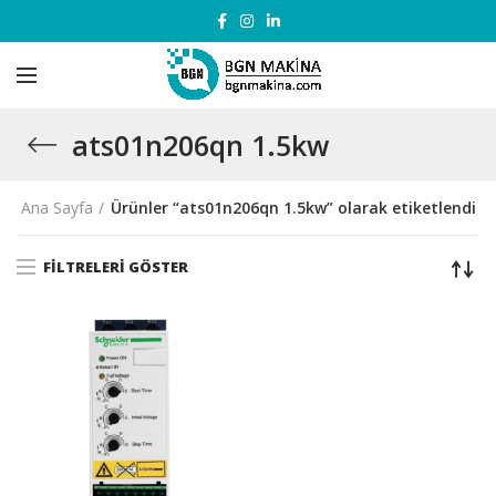
ats01n206qn 1.5kw
Ana Sayfa
Ürünler “ats01n206qn 1.5kw” olarak etiketlendi
FILTRELERI GÖSTER