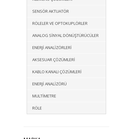
SENSÖR AKTUATÖR
RÖLELER VE OPTOKUPLÖRLER
ANALOG SINYAL DÖNÜŞTÜRÜCÜLER
ENERJI ANALIZÖRLERI
AKSESUAR ÇÖZÜMLERI
KABLO KANALI ÇÖZÜMLERI
ENERJI ANALIZÖRÜ
MULTIMETRE
RÖLE