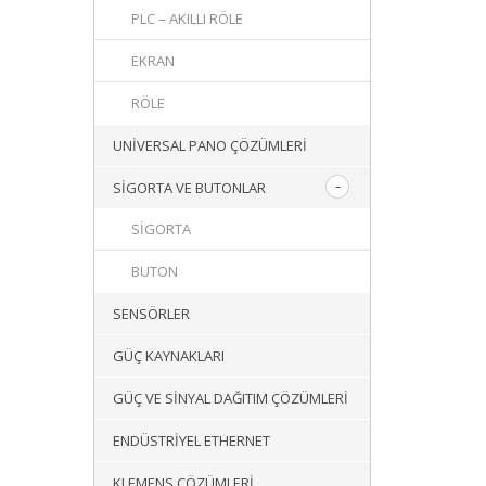
PLC – AKILLI RÖLE
EKRAN
RÖLE
UNIVERSAL PANO ÇÖZÜMLERI
SIGORTA VE BUTONLAR
SIGORTA
BUTON
SENSÖRLER
GÜÇ KAYNAKLARI
GÜÇ VE SINYAL DAĞITIM ÇÖZÜMLERI
ENDÜSTRIYEL ETHERNET
KLEMENS ÇÖZÜMLERI