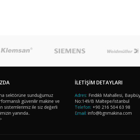
IZDA
İLETİŞİM DETAYLARI
na sektörüne sunduğumuz
Adres:
Fındıklı Mahallesi, Başıbü
formanslı güvenilir makine ve
No:149/B Maltepe/İstanbul
sistemlerimiz ile siz değerli
Telefon:
+90 216 504 63 98
imizin yanında..
Email:
info@bgnmakina.com
>