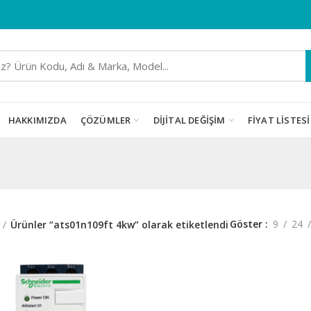
HAKKIMIZDA
ÇÖZÜMLER
DIJITAL DEĞIŞIM
FIYAT LISTESI
Göster
9
24
Ürünler “ats01n109ft 4kw” olarak etiketlendi