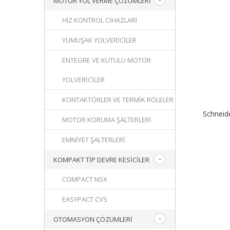
MOTOR YOL VERME ÇÖZÜMLERI
HIZ KONTROL CIHAZLARI
YUMUŞAK YOLVERICILER
ENTEGRE VE KUTULU MOTOR
YOLVERICILER
KONTAKTÖRLER VE TERMIK RÖLELER
Schnei
MOTOR KORUMA ŞALTERLERI
EMNIYET ŞALTERLERI
KOMPAKT TIP DEVRE KESICILER
COMPACT NSX
EASYPACT CVS
OTOMASYON ÇÖZÜMLERI