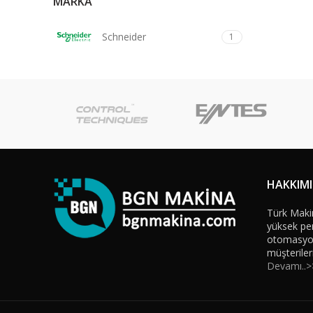
MARKA
Schneider
1
HAKKIM
Türk Maki
yüksek per
otomasyon 
müşteriler
Devamı..>