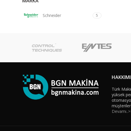
MARKA
Schneider
5
HAKKIM
Türk Maki
yüksek per
otomasyon 
müşteriler
Devamı..>