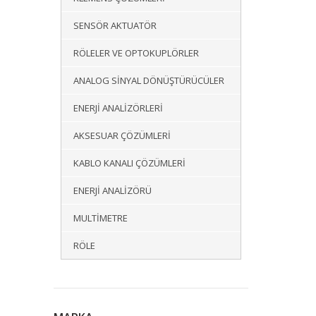
SENSÖR AKTUATÖR
RÖLELER VE OPTOKUPLÖRLER
ANALOG SINYAL DÖNÜŞTÜRÜCÜLER
ENERJI ANALIZÖRLERI
AKSESUAR ÇÖZÜMLERI
KABLO KANALI ÇÖZÜMLERI
ENERJI ANALIZÖRÜ
MULTIMETRE
RÖLE