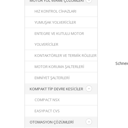
MOTOR YOL VERME ÇÖZÜMLERI
HIZ KONTROL CIHAZLARI
YUMUŞAK YOLVERICILER
ENTEGRE VE KUTULU MOTOR
YOLVERICILER
KONTAKTÖRLER VE TERMIK RÖLELER
Schne
MOTOR KORUMA ŞALTERLERI
EMNIYET ŞALTERLERI
KOMPAKT TIP DEVRE KESICILER
COMPACT NSX
EASYPACT CVS
OTOMASYON ÇÖZÜMLERI