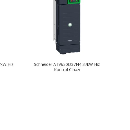
7kW Hız
Schneider ATV630D37N4 37kW Hız
Kontrol Cihazı