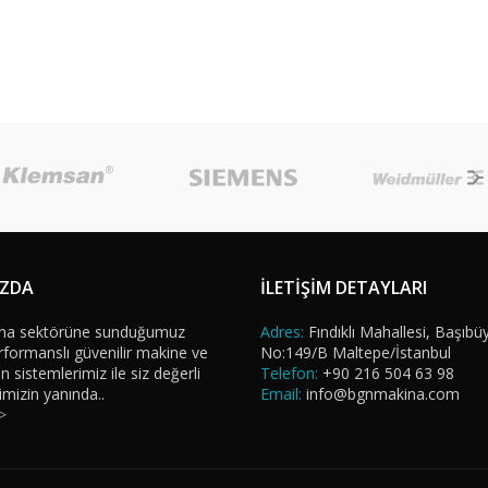
IZDA
İLETİŞİM DETAYLARI
na sektörüne sunduğumuz
Adres:
Fındıklı Mahallesi, Başıbü
formanslı güvenilir makine ve
No:149/B Maltepe/İstanbul
sistemlerimiz ile siz değerli
Telefon:
+90 216 504 63 98
imizin yanında..
Email:
info@bgnmakina.com
>