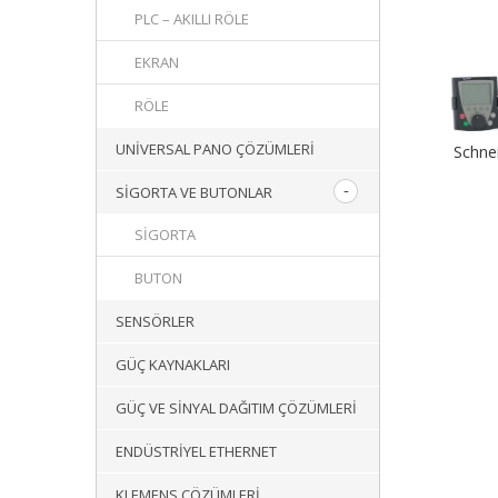
PLC – AKILLI RÖLE
EKRAN
RÖLE
UNIVERSAL PANO ÇÖZÜMLERI
Schne
SIGORTA VE BUTONLAR
SIGORTA
BUTON
SENSÖRLER
GÜÇ KAYNAKLARI
GÜÇ VE SINYAL DAĞITIM ÇÖZÜMLERI
ENDÜSTRIYEL ETHERNET
KLEMENS ÇÖZÜMLERI