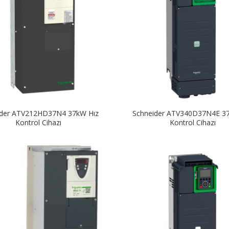
ider ATV212HD37N4 37kW Hız
Schneider ATV340D37N4E 3
Kontrol Cihazı
Kontrol Cihazı