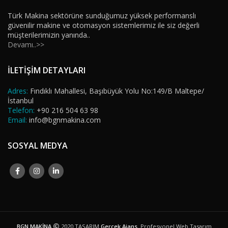
Türk Makina sektörüne sunduğumuz yüksek performanslı
güvenilir makine ve otomasyon sistemlerimiz ile siz değerli
müşterilerimizin yanında..
Devamı..>>
İLETİŞİM DETAYLARI
Adres:
Fındıklı Mahallesi, Başıbüyük Yolu No:149/B Maltepe/
İstanbul
Telefon:
+90 216 504 63 98
Email:
info@bgnmakina.com
SOSYAL MEDYA
BGN MAKİNA
2020 TASARIM
Gerçek Ajans
. Profesyonel Web Tasarım