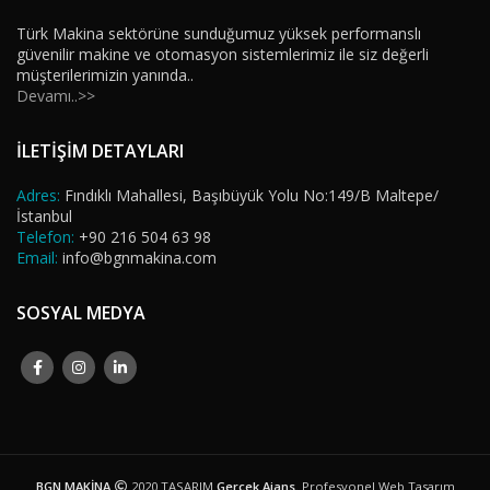
Türk Makina sektörüne sunduğumuz yüksek performanslı
güvenilir makine ve otomasyon sistemlerimiz ile siz değerli
müşterilerimizin yanında..
Devamı..>>
İLETİŞİM DETAYLARI
Adres:
Fındıklı Mahallesi, Başıbüyük Yolu No:149/B Maltepe/
İstanbul
Telefon:
+90 216 504 63 98
Email:
info@bgnmakina.com
SOSYAL MEDYA
BGN MAKİNA
2020 TASARIM
Gerçek Ajans
. Profesyonel Web Tasarım